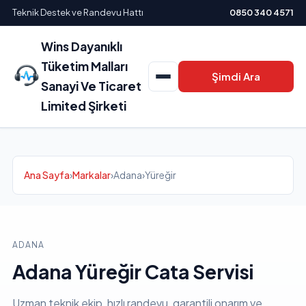
Teknik Destek ve Randevu Hattı
0850 340 4571
Wins Dayanıklı
Tüketim Malları
Şimdi Ara
Sanayi Ve Ticaret
Limited Şirketi
Ana Sayfa
›
Markalar
›
Adana
›
Yüreğir
ADANA
Adana Yüreğir Cata Servisi
Uzman teknik ekip, hızlı randevu, garantili onarım ve