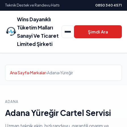
Teknik Destek ve Randevu Hattı
0850 340 4571
Wins Dayanıklı
Tüketim Malları
Şimdi Ara
Sanayi Ve Ticaret
Limited Şirketi
Ana Sayfa
›
Markalar
›
Adana
›
Yüreğir
ADANA
Adana Yüreğir Cartel Servisi
Uzman teknik ekip, hızlı randevu, garantili onarım ve