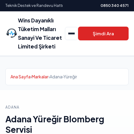
Teknik Destek ve Randevu Hattı
0850 340 4571
Wins Dayanıklı
Tüketim Malları
Şimdi Ara
Sanayi Ve Ticaret
Limited Şirketi
Ana Sayfa
›
Markalar
›
Adana
›
Yüreğir
ADANA
Adana Yüreğir Blomberg
Servisi