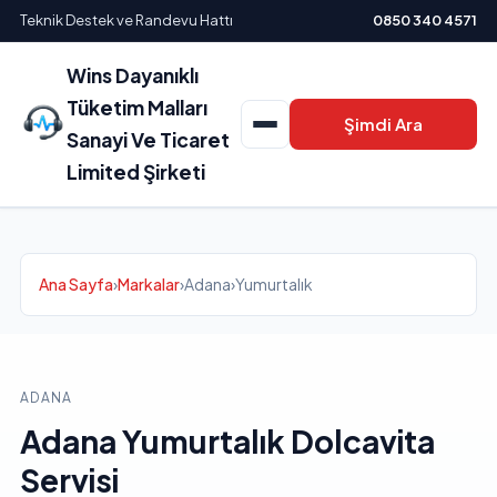
Teknik Destek ve Randevu Hattı
0850 340 4571
Wins Dayanıklı
Tüketim Malları
Şimdi Ara
Sanayi Ve Ticaret
Limited Şirketi
Ana Sayfa
›
Markalar
›
Adana
›
Yumurtalık
ADANA
Adana Yumurtalık Dolcavita
Servisi