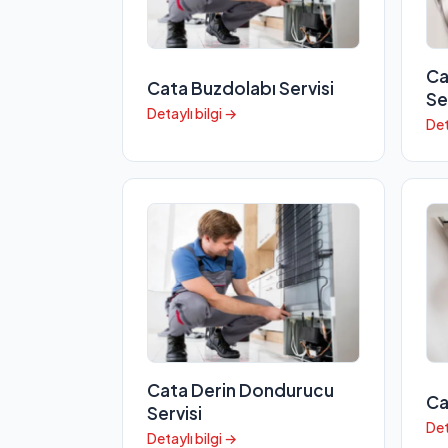
Ca
Cata Buzdolabı Servisi
Se
Detaylı bilgi →
Det
Cata Derin Dondurucu
Ca
Servisi
Det
Detaylı bilgi →