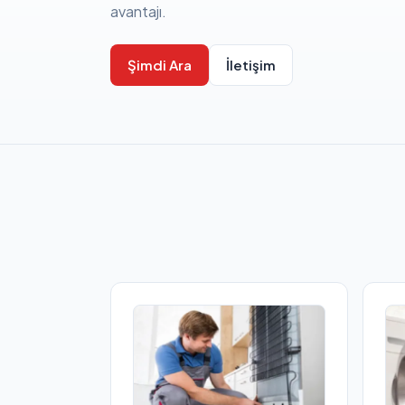
avantajı.
Şimdi Ara
İletişim