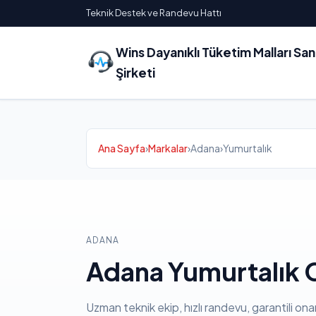
Teknik Destek ve Randevu Hattı
Wins Dayanıklı Tüketim Malları Sa
Şirketi
Ana Sayfa
›
Markalar
›
Adana
›
Yumurtalık
ADANA
Adana Yumurtalık C
Uzman teknik ekip, hızlı randevu, garantili ona