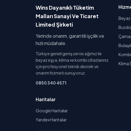
Hizme
Wins Dayanıklı Tüketim
Malları Sanayi Ve Ticaret
Beyaz 
Limited Şirketi
Buzdol
Yerinde onarım, garantili işçilik ve
Çamaşı
hızlı müdahale.
Bulaşı
Türkiye geneli geniş servis ağımız ile
Kombi 
beyaz eşya, klima ve kombi cihazlarınız
Klima 
için profesyonel teknik destek ve
onarım hizmeti sunuyoruz.
0850 340 4571
Haritalar
Google Haritalar
Yandex Haritalar