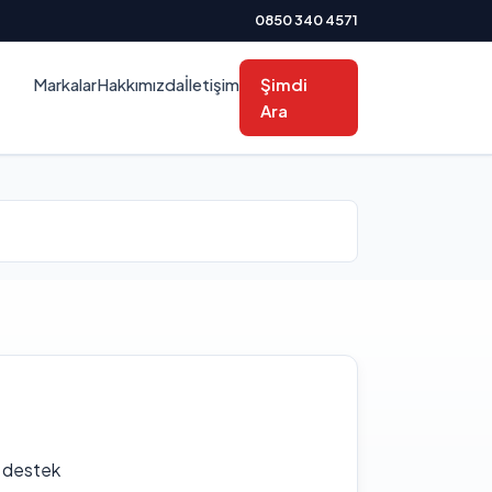
0850 340 4571
Markalar
Hakkımızda
İletişim
Şimdi
Ara
f destek