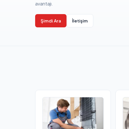
avantajı.
Şimdi Ara
İletişim