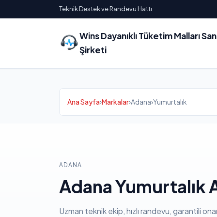
Teknik Destek ve Randevu Hattı
Wins Dayanıklı Tüketim Malları Sa
Şirketi
Ana Sayfa
›
Markalar
›
Adana
›
Yumurtalık
ADANA
Adana Yumurtalık A
Uzman teknik ekip, hızlı randevu, garantili ona