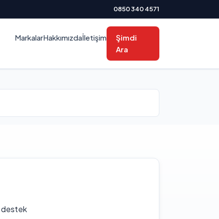
0850 340 4571
Markalar
Hakkımızda
İletişim
Şimdi
Ara
f destek