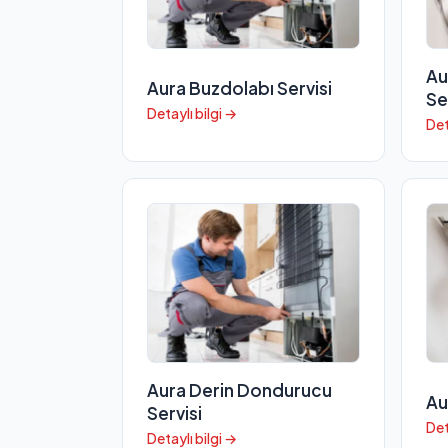
Au
Aura Buzdolabı Servisi
Se
Detaylı bilgi →
Det
Aura Derin Dondurucu
Au
Servisi
Det
Detaylı bilgi →