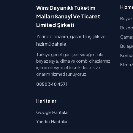
Hizme
Wins Dayanıklı Tüketim
Malları Sanayi Ve Ticaret
Beyaz 
Limited Şirketi
Buzdol
Yerinde onarım, garantili işçilik ve
Çamaşı
hızlı müdahale.
Bulaşı
Türkiye geneli geniş servis ağımız ile
Kombi 
beyaz eşya, klima ve kombi cihazlarınız
Klima 
için profesyonel teknik destek ve
onarım hizmeti sunuyoruz.
0850 340 4571
Haritalar
Google Haritalar
Yandex Haritalar