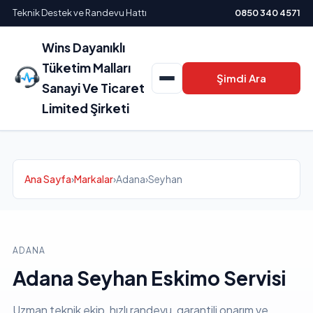
Teknik Destek ve Randevu Hattı
0850 340 4571
Wins Dayanıklı
Tüketim Malları
Şimdi Ara
Sanayi Ve Ticaret
Limited Şirketi
Ana Sayfa
›
Markalar
›
Adana
›
Seyhan
ADANA
Adana Seyhan Eskimo Servisi
Uzman teknik ekip, hızlı randevu, garantili onarım ve