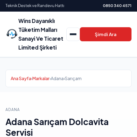
Teknik Destek ve Randevu Hattı
0850 340 4571
Wins Dayanıklı
Tüketim Malları
Şimdi Ara
Sanayi Ve Ticaret
Limited Şirketi
Ana Sayfa
›
Markalar
›
Adana
›
Sarıçam
ADANA
Adana Sarıçam Dolcavita
Servisi