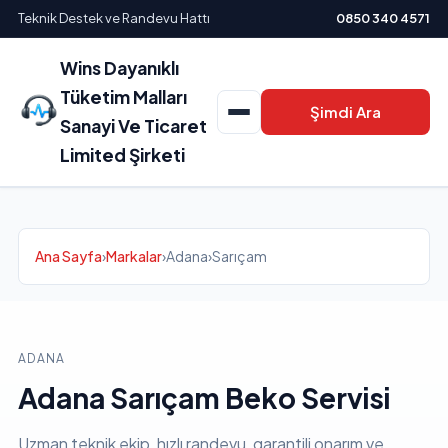
Teknik Destek ve Randevu Hattı
0850 340 4571
Wins Dayanıklı
Tüketim Malları
Şimdi Ara
Sanayi Ve Ticaret
Limited Şirketi
Ana Sayfa
›
Markalar
›
Adana
›
Sarıçam
ADANA
Adana Sarıçam Beko Servisi
Uzman teknik ekip, hızlı randevu, garantili onarım ve