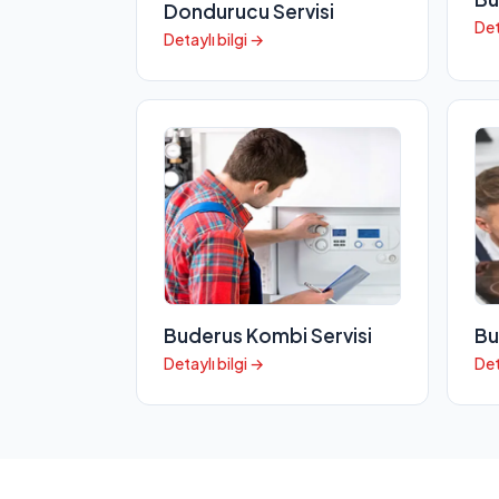
Dondurucu Servisi
Det
Detaylı bilgi →
Buderus Kombi Servisi
Bu
Detaylı bilgi →
Det