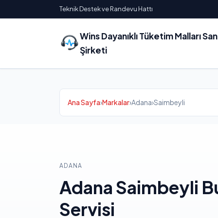
Teknik Destek ve Randevu Hattı
Wins Dayanıklı Tüketim Malları Sa
Şirketi
Ana Sayfa
›
Markalar
›
Adana
›
Saimbeyli
ADANA
Adana Saimbeyli B
Servisi