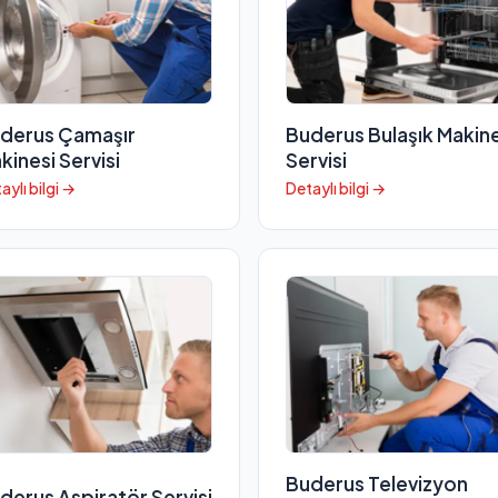
derus Çamaşır
Buderus Bulaşık Makine
kinesi Servisi
Servisi
aylı bilgi →
Detaylı bilgi →
Buderus Televizyon
derus Aspiratör Servisi