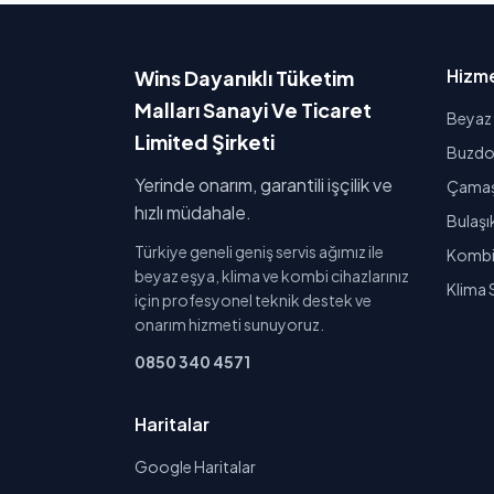
Hizme
Wins Dayanıklı Tüketim
Malları Sanayi Ve Ticaret
Beyaz 
Limited Şirketi
Buzdol
Yerinde onarım, garantili işçilik ve
Çamaşı
hızlı müdahale.
Bulaşı
Türkiye geneli geniş servis ağımız ile
Kombi 
beyaz eşya, klima ve kombi cihazlarınız
Klima 
için profesyonel teknik destek ve
onarım hizmeti sunuyoruz.
0850 340 4571
Haritalar
Google Haritalar