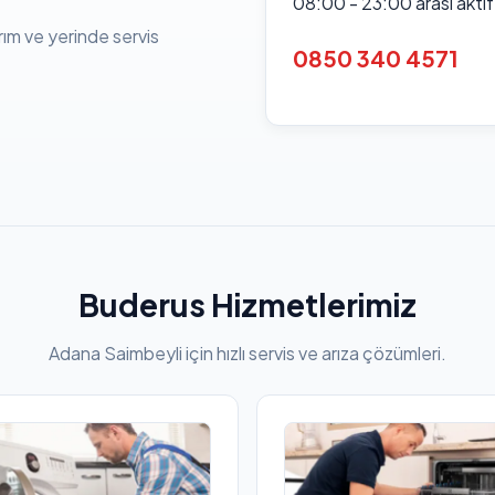
08:00 - 23:00 arası akti
rım ve yerinde servis
0850 340 4571
Buderus Hizmetlerimiz
Adana Saimbeyli için hızlı servis ve arıza çözümleri.