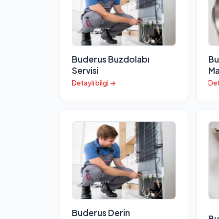
Buderus Buzdolabı
Bu
Servisi
Ma
Detaylı bilgi →
Det
Buderus Derin
Bu