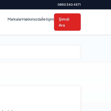
0850 340 4571
Markalar
Hakkımızda
İletişim
Şimdi
Ara