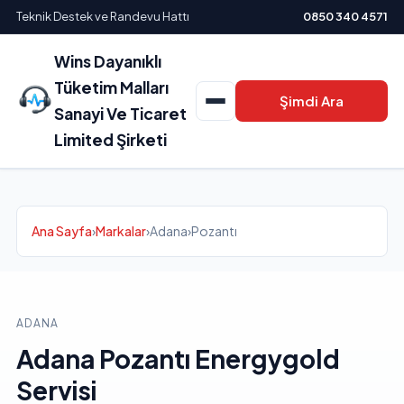
Teknik Destek ve Randevu Hattı
0850 340 4571
Wins Dayanıklı
Tüketim Malları
Şimdi Ara
Sanayi Ve Ticaret
Limited Şirketi
Ana Sayfa
›
Markalar
›
Adana
›
Pozantı
ADANA
Adana Pozantı Energygold
Servisi