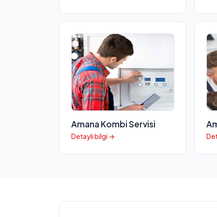
Amana Kombi Servisi
Am
Detaylı bilgi →
Det