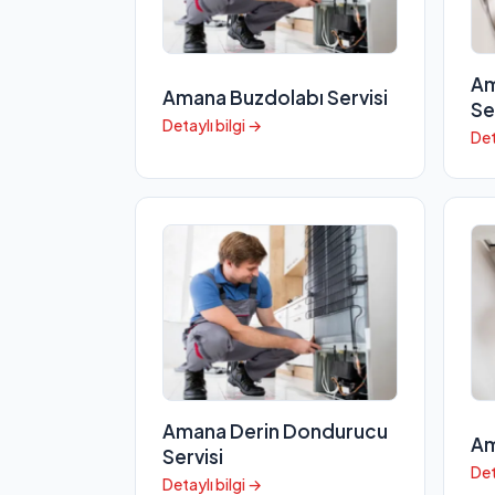
Am
Amana Buzdolabı Servisi
Se
Detaylı bilgi →
Det
Amana Derin Dondurucu
Am
Servisi
Det
Detaylı bilgi →