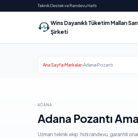
Teknik Destek ve Randevu Hattı
Wins Dayanıklı Tüketim Malları Sa
Şirketi
Ana Sayfa
›
Markalar
›
Adana
›
Pozantı
ADANA
Adana Pozantı Ama
Uzman teknik ekip, hızlı randevu, garantili ona