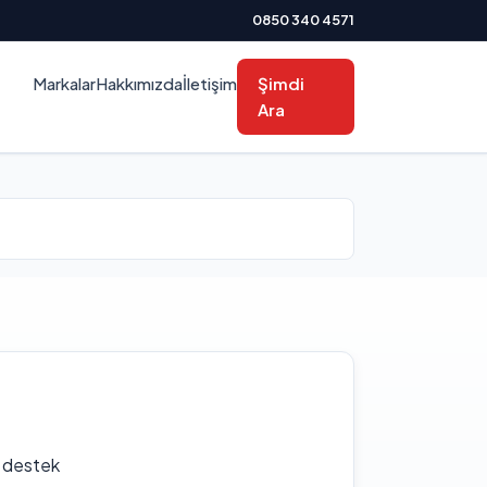
0850 340 4571
Markalar
Hakkımızda
İletişim
Şimdi
Ara
f destek