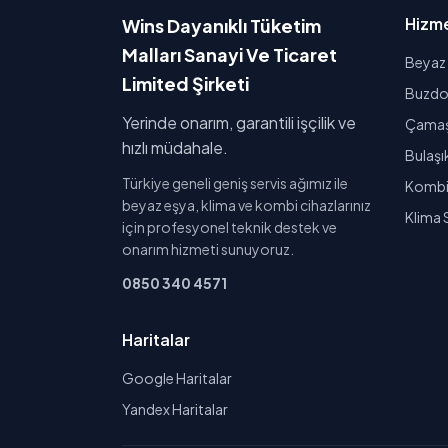
Hizme
Wins Dayanıklı Tüketim
Malları Sanayi Ve Ticaret
Beyaz 
Limited Şirketi
Buzdol
Yerinde onarım, garantili işçilik ve
Çamaşı
hızlı müdahale.
Bulaşı
Türkiye geneli geniş servis ağımız ile
Kombi 
beyaz eşya, klima ve kombi cihazlarınız
Klima 
için profesyonel teknik destek ve
onarım hizmeti sunuyoruz.
0850 340 4571
Haritalar
Google Haritalar
Yandex Haritalar