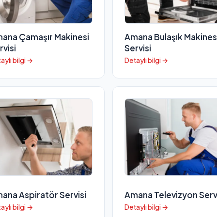
ana Çamaşır Makinesi
Amana Bulaşık Makines
rvisi
Servisi
aylı bilgi →
Detaylı bilgi →
ana Aspiratör Servisi
Amana Televizyon Serv
aylı bilgi →
Detaylı bilgi →