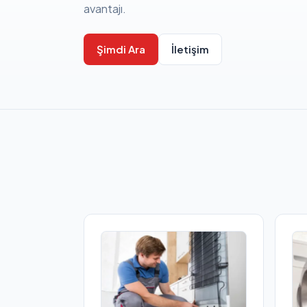
avantajı.
Şimdi Ara
İletişim