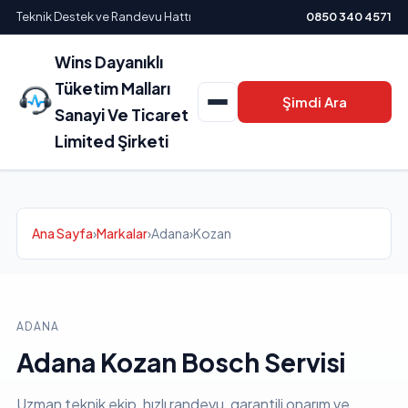
Teknik Destek ve Randevu Hattı
0850 340 4571
Wins Dayanıklı
Tüketim Malları
Şimdi Ara
Sanayi Ve Ticaret
Limited Şirketi
Ana Sayfa
›
Markalar
›
Adana
›
Kozan
ADANA
Adana Kozan Bosch Servisi
Uzman teknik ekip, hızlı randevu, garantili onarım ve