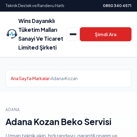
Teknik Destek ve Randevu Hattı
0850 340 4571
Wins Dayanıklı
Tüketim Malları
Şimdi Ara
Sanayi Ve Ticaret
Limited Şirketi
Ana Sayfa
›
Markalar
›
Adana
›
Kozan
ADANA
Adana Kozan Beko Servisi
Uzman teknik ekip, hızlı randevu, garantili onarım ve