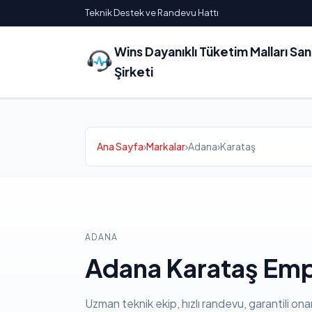
Teknik Destek ve Randevu Hattı
Wins Dayanıklı Tüketim Malları Sa
Şirketi
Ana Sayfa
›
Markalar
›
Adana
›
Karataş
ADANA
Adana Karataş Emp
Uzman teknik ekip, hızlı randevu, garantili ona