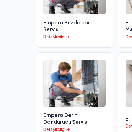
Empero Buzdolabı
Em
Servisi
Ma
Detaylı bilgi →
Det
Empero Derin
Em
Dondurucu Servisi
Det
Detaylı bilgi →