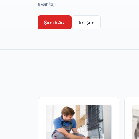
avantajı.
Şimdi Ara
İletişim