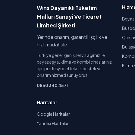
Hizme
Wins Dayanıklı Tüketim
Malları Sanayi Ve Ticaret
Beyaz 
Limited Şirketi
Buzdol
Yerinde onarım, garantili işçilik ve
Çamaşı
hızlı müdahale.
Bulaşı
Türkiye geneli geniş servis ağımız ile
Kombi 
beyaz eşya, klima ve kombi cihazlarınız
Klima 
için profesyonel teknik destek ve
onarım hizmeti sunuyoruz.
0850 340 4571
Haritalar
Google Haritalar
Yandex Haritalar