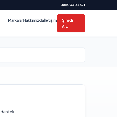
0850 340 4571
Markalar
Hakkımızda
İletişim
Şimdi
Ara
f destek