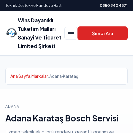
Teknik Destek ve Randevu Hattı
0850 340 4571
Wins Dayanıklı
Tüketim Malları
Şimdi Ara
Sanayi Ve Ticaret
Limited Şirketi
Ana Sayfa
›
Markalar
›
Adana
›
Karataş
ADANA
Adana Karataş Bosch Servisi
Uzman teknik ekip, hızlı randevu, garantili onarım ve