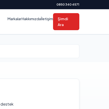
0850 340 4571
Markalar
Hakkımızda
İletişim
Şimdi
Ara
f destek