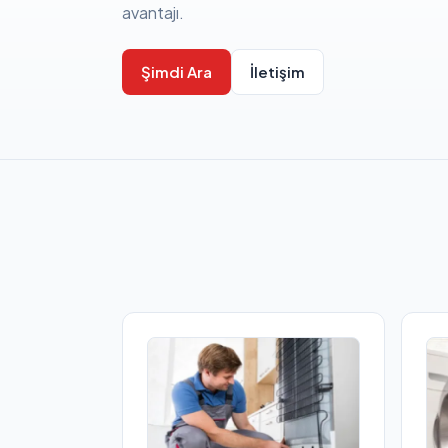
avantajı.
Şimdi Ara
İletişim