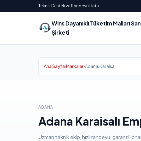
Teknik Destek ve Randevu Hattı
Wins Dayanıklı Tüketim Malları Sa
Şirketi
Ana Sayfa
›
Markalar
›
Adana
›
Karaisalı
ADANA
Adana Karaisalı Em
Uzman teknik ekip, hızlı randevu, garantili ona