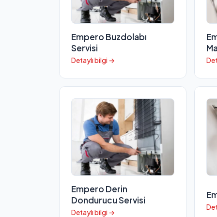
Empero Buzdolabı
Em
Servisi
Ma
Detaylı bilgi →
Det
Empero Derin
Em
Dondurucu Servisi
Det
Detaylı bilgi →