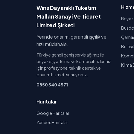
Hizme
Wins Dayanıklı Tüketim
Malları Sanayi Ve Ticaret
Beyaz 
Limited Şirketi
Buzdol
Yerinde onarım, garantili işçilik ve
Çamaşı
hızlı müdahale.
Bulaşı
Türkiye geneli geniş servis ağımız ile
Kombi 
beyaz eşya, klima ve kombi cihazlarınız
Klima 
için profesyonel teknik destek ve
onarım hizmeti sunuyoruz.
0850 340 4571
Haritalar
Google Haritalar
Yandex Haritalar