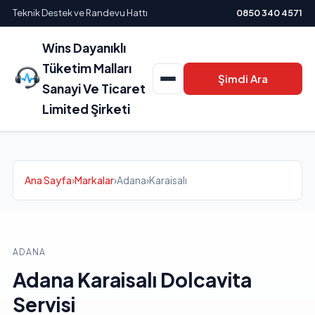
Teknik Destek ve Randevu Hattı
0850 340 4571
Wins Dayanıklı
Tüketim Malları
Şimdi Ara
Sanayi Ve Ticaret
Limited Şirketi
Ana Sayfa
›
Markalar
›
Adana
›
Karaisalı
ADANA
Adana Karaisalı Dolcavita
Servisi