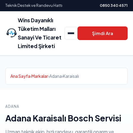
Teknik Destek ve Randevu Hattı
0850 340 4571
Wins Dayanıklı
Tüketim Malları
Şimdi Ara
Sanayi Ve Ticaret
Limited Şirketi
Ana Sayfa
›
Markalar
›
Adana
›
Karaisalı
ADANA
Adana Karaisalı Bosch Servisi
Uzman teknik ekip, hızlı randevu, garantili onarım ve