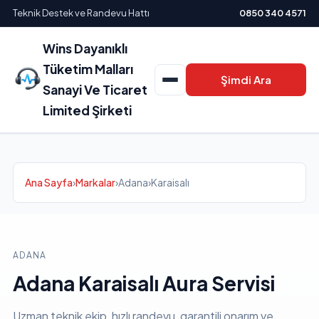
Teknik Destek ve Randevu Hattı
0850 340 4571
Wins Dayanıklı
Tüketim Malları
Şimdi Ara
Sanayi Ve Ticaret
Limited Şirketi
Ana Sayfa
›
Markalar
›
Adana
›
Karaisalı
ADANA
Adana Karaisalı Aura Servisi
Uzman teknik ekip, hızlı randevu, garantili onarım ve