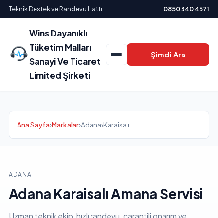
Teknik Destek ve Randevu Hattı
0850 340 4571
Wins Dayanıklı
Tüketim Malları
Şimdi Ara
Sanayi Ve Ticaret
Limited Şirketi
Ana Sayfa
›
Markalar
›
Adana
›
Karaisalı
ADANA
Adana Karaisalı Amana Servisi
Uzman teknik ekip, hızlı randevu, garantili onarım ve