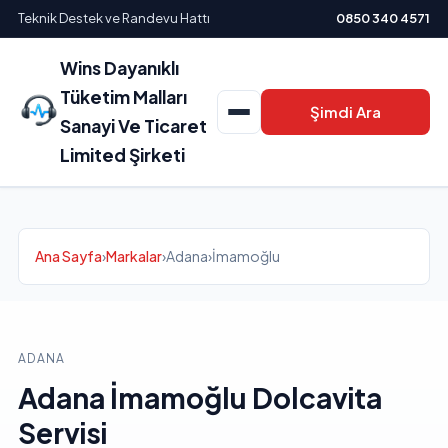
Teknik Destek ve Randevu Hattı
0850 340 4571
Wins Dayanıklı
Tüketim Malları
Şimdi Ara
Sanayi Ve Ticaret
Limited Şirketi
Ana Sayfa
›
Markalar
›
Adana
›
İmamoğlu
ADANA
Adana İmamoğlu Dolcavita
Servisi