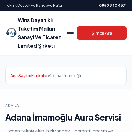
Teknik Destek ve Randevu Hattı
0850 340 4571
Wins Dayanıklı
Tüketim Malları
Şimdi Ara
Sanayi Ve Ticaret
Limited Şirketi
Ana Sayfa
›
Markalar
›
Adana
›
İmamoğlu
ADANA
Adana İmamoğlu Aura Servisi
Uzman teknik ekip, hızlı randevu, garantili onarım ve