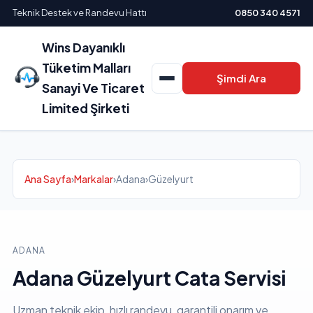
Teknik Destek ve Randevu Hattı
0850 340 4571
Wins Dayanıklı
Tüketim Malları
Şimdi Ara
Sanayi Ve Ticaret
Limited Şirketi
Ana Sayfa
›
Markalar
›
Adana
›
Güzelyurt
ADANA
Adana Güzelyurt Cata Servisi
Uzman teknik ekip, hızlı randevu, garantili onarım ve