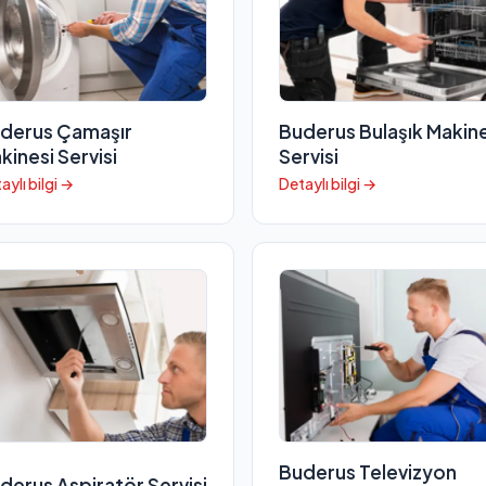
derus Çamaşır
Buderus Bulaşık Makine
kinesi Servisi
Servisi
aylı bilgi →
Detaylı bilgi →
Buderus Televizyon
derus Aspiratör Servisi