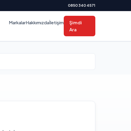
0850 340 4571
Markalar
Hakkımızda
İletişim
Şimdi
Ara