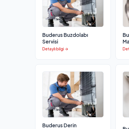
Buderus Buzdolabı
Bu
Servisi
Ma
Detaylı bilgi →
Det
Buderus Derin
Bu