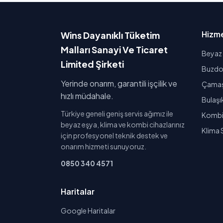
Hizme
Wins Dayanıklı Tüketim
Malları Sanayi Ve Ticaret
Beyaz 
Limited Şirketi
Buzdol
Yerinde onarım, garantili işçilik ve
Çamaşı
hızlı müdahale.
Bulaşı
Türkiye geneli geniş servis ağımız ile
Kombi 
beyaz eşya, klima ve kombi cihazlarınız
Klima 
için profesyonel teknik destek ve
onarım hizmeti sunuyoruz.
0850 340 4571
Haritalar
Google Haritalar