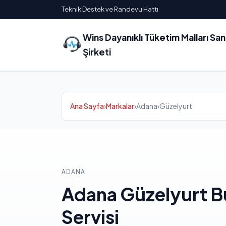
Teknik Destek ve Randevu Hattı
Wins Dayanıklı Tüketim Malları Sa
Şirketi
Ana Sayfa
›
Markalar
›
Adana
›
Güzelyurt
ADANA
Adana Güzelyurt B
Servisi