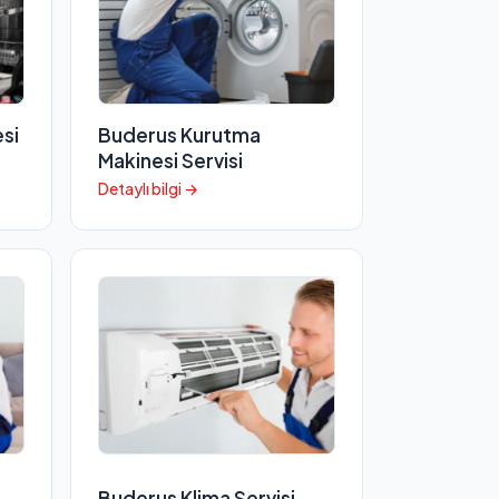
si
Buderus Kurutma
Makinesi Servisi
Detaylı bilgi →
Buderus Klima Servisi