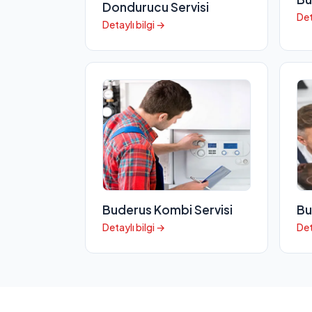
Dondurucu Servisi
Det
Detaylı bilgi →
Buderus Kombi Servisi
Bu
Detaylı bilgi →
Det