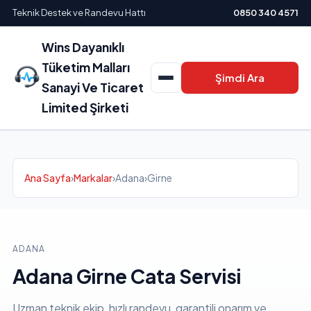
Teknik Destek ve Randevu Hattı
0850 340 4571
Wins Dayanıklı
Tüketim Malları
Şimdi Ara
Sanayi Ve Ticaret
Limited Şirketi
Ana Sayfa
›
Markalar
›
Adana
›
Girne
ADANA
Adana Girne Cata Servisi
Uzman teknik ekip, hızlı randevu, garantili onarım ve