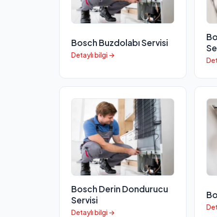
Bo
Bosch Buzdolabı Servisi
Se
Detaylı bilgi →
Det
Bosch Derin Dondurucu
Bo
Servisi
Det
Detaylı bilgi →