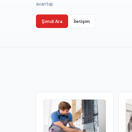
avantajı.
Şimdi Ara
İletişim