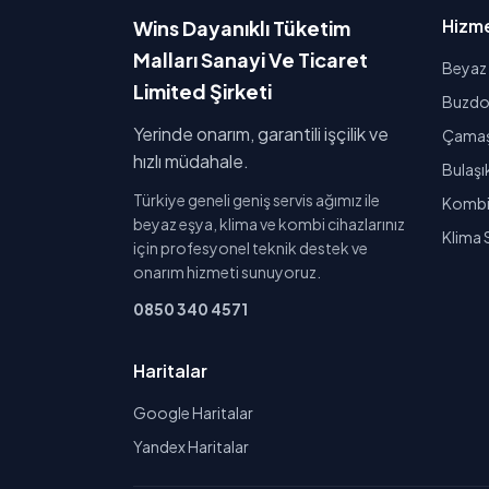
Hizme
Wins Dayanıklı Tüketim
Malları Sanayi Ve Ticaret
Beyaz 
Limited Şirketi
Buzdol
Yerinde onarım, garantili işçilik ve
Çamaşı
hızlı müdahale.
Bulaşı
Türkiye geneli geniş servis ağımız ile
Kombi 
beyaz eşya, klima ve kombi cihazlarınız
Klima 
için profesyonel teknik destek ve
onarım hizmeti sunuyoruz.
0850 340 4571
Haritalar
Google Haritalar
Yandex Haritalar