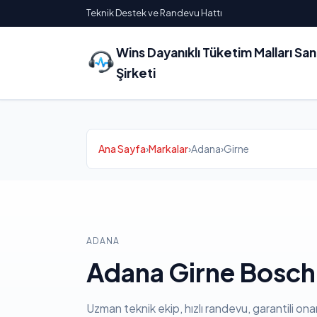
Teknik Destek ve Randevu Hattı
Wins Dayanıklı Tüketim Malları Sa
Şirketi
Ana Sayfa
›
Markalar
›
Adana
›
Girne
ADANA
Adana Girne Bosch 
Uzman teknik ekip, hızlı randevu, garantili ona