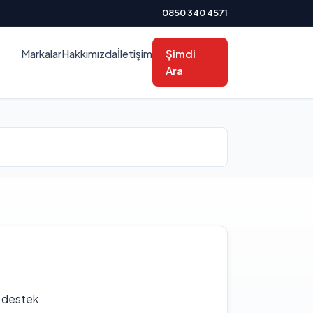
0850 340 4571
Markalar
Hakkımızda
İletişim
Şimdi
Ara
f destek