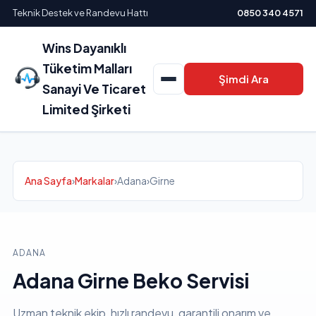
Teknik Destek ve Randevu Hattı
0850 340 4571
Wins Dayanıklı
Tüketim Malları
Şimdi Ara
Sanayi Ve Ticaret
Limited Şirketi
Ana Sayfa
›
Markalar
›
Adana
›
Girne
ADANA
Adana Girne Beko Servisi
Uzman teknik ekip, hızlı randevu, garantili onarım ve