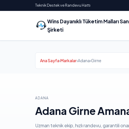
Teknik Destek ve Randevu Hattı
Wins Dayanıklı Tüketim Malları Sa
Şirketi
Ana Sayfa
›
Markalar
›
Adana
›
Girne
ADANA
Adana Girne Amana
Uzman teknik ekip, hızlı randevu, garantili ona