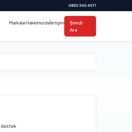
0850 340 4571
Markalar
Hakkımızda
İletişim
Şimdi
Ara
f destek