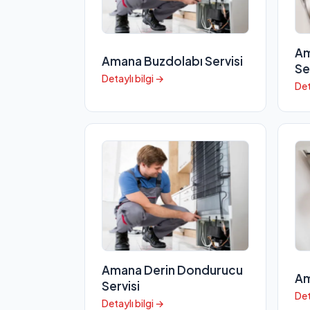
Am
Amana Buzdolabı Servisi
Se
Detaylı bilgi →
Det
Amana Derin Dondurucu
Am
Servisi
Det
Detaylı bilgi →