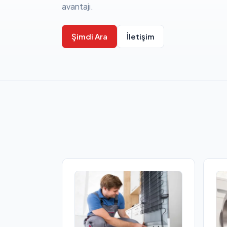
avantajı.
Şimdi Ara
İletişim