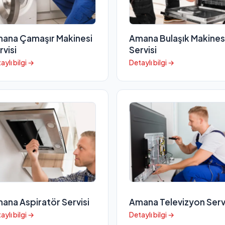
ana Çamaşır Makinesi
Amana Bulaşık Makines
rvisi
Servisi
aylı bilgi →
Detaylı bilgi →
ana Aspiratör Servisi
Amana Televizyon Serv
aylı bilgi →
Detaylı bilgi →