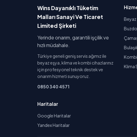
Hizme
Wins Dayanıklı Tüketim
Malları Sanayi Ve Ticaret
Beyaz 
Limited Şirketi
Buzdol
Yerinde onarım, garantili işçilik ve
Çamaşı
hızlı müdahale.
Bulaşı
Türkiye geneli geniş servis ağımız ile
Kombi 
beyaz eşya, klima ve kombi cihazlarınız
Klima 
için profesyonel teknik destek ve
onarım hizmeti sunuyoruz.
0850 340 4571
Haritalar
Google Haritalar
Yandex Haritalar