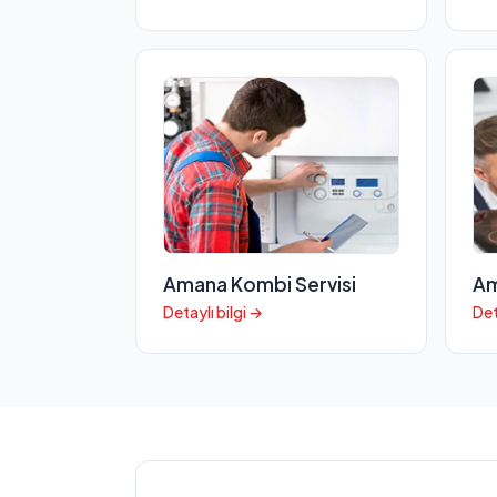
Amana Kombi Servisi
Am
Detaylı bilgi →
Det