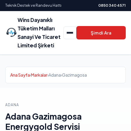
Teknik Destek ve Randevu Hattı
0850 340 4571
Wins Dayanıklı
Tüketim Malları
Şimdi Ara
Sanayi Ve Ticaret
Limited Şirketi
Ana Sayfa
›
Markalar
›
Adana
›
Gazimagosa
ADANA
Adana Gazimagosa
Energygold Servisi