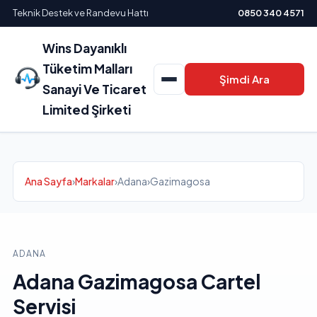
Teknik Destek ve Randevu Hattı
0850 340 4571
Wins Dayanıklı
Tüketim Malları
Şimdi Ara
Sanayi Ve Ticaret
Limited Şirketi
Ana Sayfa
›
Markalar
›
Adana
›
Gazimagosa
ADANA
Adana Gazimagosa Cartel
Servisi