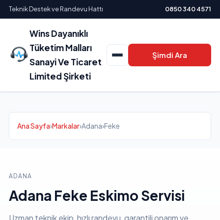
Teknik Destek ve Randevu Hattı
0850 340 4571
Wins Dayanıklı
Tüketim Malları
Şimdi Ara
Sanayi Ve Ticaret
Limited Şirketi
Ana Sayfa
›
Markalar
›
Adana
›
Feke
ADANA
Adana Feke Eskimo Servisi
Uzman teknik ekip, hızlı randevu, garantili onarım ve