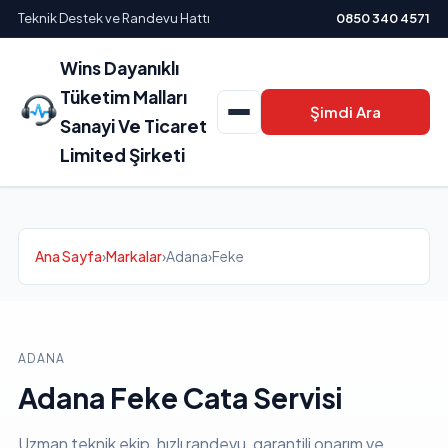
Teknik Destek ve Randevu Hattı
0850 340 4571
Wins Dayanıklı
Tüketim Malları
Şimdi Ara
Sanayi Ve Ticaret
Limited Şirketi
Ana Sayfa
›
Markalar
›
Adana
›
Feke
ADANA
Adana Feke Cata Servisi
Uzman teknik ekip, hızlı randevu, garantili onarım ve