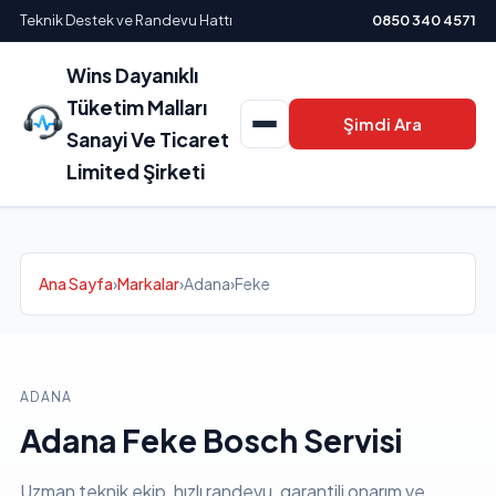
Teknik Destek ve Randevu Hattı
0850 340 4571
Wins Dayanıklı
Tüketim Malları
Şimdi Ara
Sanayi Ve Ticaret
Limited Şirketi
Ana Sayfa
›
Markalar
›
Adana
›
Feke
ADANA
Adana Feke Bosch Servisi
Uzman teknik ekip, hızlı randevu, garantili onarım ve