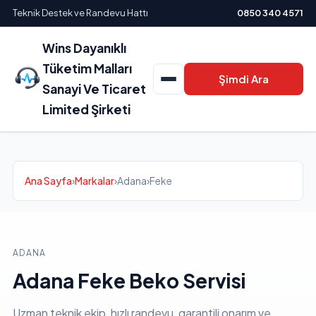
Teknik Destek ve Randevu Hattı
0850 340 4571
Wins Dayanıklı
Tüketim Malları
Şimdi Ara
Sanayi Ve Ticaret
Limited Şirketi
Ana Sayfa
›
Markalar
›
Adana
›
Feke
ADANA
Adana Feke Beko Servisi
Uzman teknik ekip, hızlı randevu, garantili onarım ve