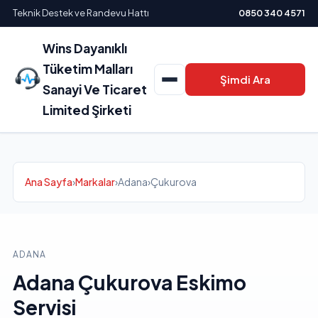
Teknik Destek ve Randevu Hattı
0850 340 4571
Wins Dayanıklı
Tüketim Malları
Şimdi Ara
Sanayi Ve Ticaret
Limited Şirketi
Ana Sayfa
›
Markalar
›
Adana
›
Çukurova
ADANA
Adana Çukurova Eskimo
Servisi