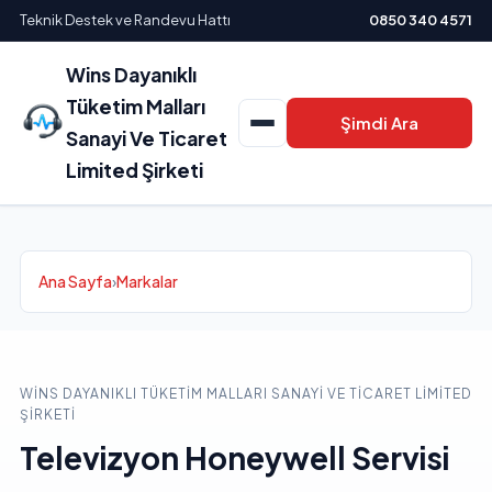
Teknik Destek ve Randevu Hattı
0850 340 4571
Wins Dayanıklı
Tüketim Malları
Şimdi Ara
Sanayi Ve Ticaret
Limited Şirketi
Ana Sayfa
›
Markalar
WINS DAYANIKLI TÜKETIM MALLARI SANAYI VE TICARET LIMITED
ŞIRKETI
Televizyon Honeywell Servisi