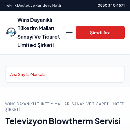
Teknik Destek ve Randevu Hattı
0850 340 4571
Wins Dayanıklı
Tüketim Malları
Şimdi Ara
Sanayi Ve Ticaret
Limited Şirketi
Ana Sayfa
›
Markalar
WINS DAYANIKLI TÜKETIM MALLARI SANAYI VE TICARET LIMITED
ŞIRKETI
Televizyon Blowtherm Servisi