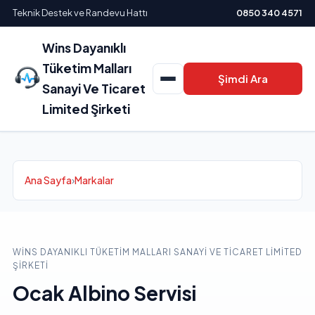
Teknik Destek ve Randevu Hattı
0850 340 4571
Wins Dayanıklı
Tüketim Malları
Şimdi Ara
Sanayi Ve Ticaret
Limited Şirketi
Ana Sayfa
›
Markalar
WINS DAYANIKLI TÜKETIM MALLARI SANAYI VE TICARET LIMITED
ŞIRKETI
Ocak Albino Servisi