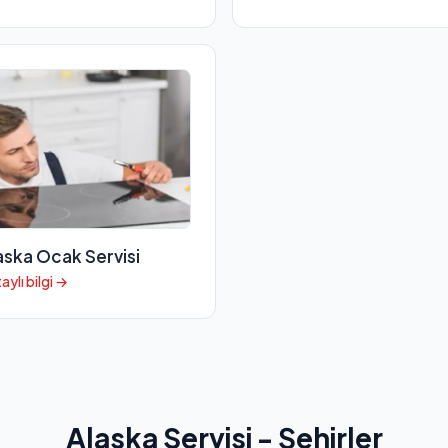
aska Ocak Servisi
aylı bilgi →
Alaska Servisi - Şehirler