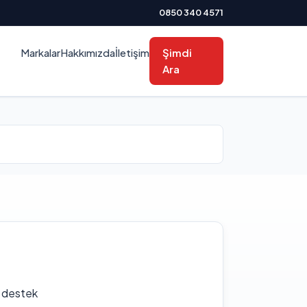
0850 340 4571
Markalar
Hakkımızda
İletişim
Şimdi
Ara
f destek