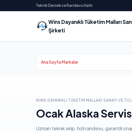
Teknik Destek ve Randevu Hattı
Wins Dayanıklı Tüketim Malları Sa
Şirketi
Ana Sayfa
›
Markalar
WINS DAYANIKLI TÜKETIM MALLARI SANAYI VE TIC
Ocak Alaska Servis
Uzman teknik ekip, hızlı randevu, garantili ona