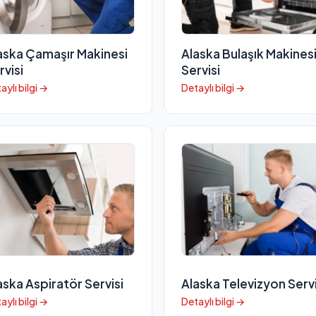
aska Çamaşır Makinesi
Alaska Bulaşık Makines
rvisi
Servisi
aylı bilgi →
Detaylı bilgi →
aska Aspiratör Servisi
Alaska Televizyon Servi
aylı bilgi →
Detaylı bilgi →