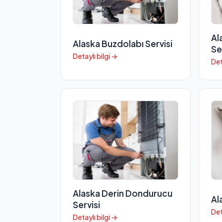
Al
Alaska Buzdolabı Servisi
Se
Detaylı bilgi →
Det
Alaska Derin Dondurucu
Al
Servisi
Det
Detaylı bilgi →