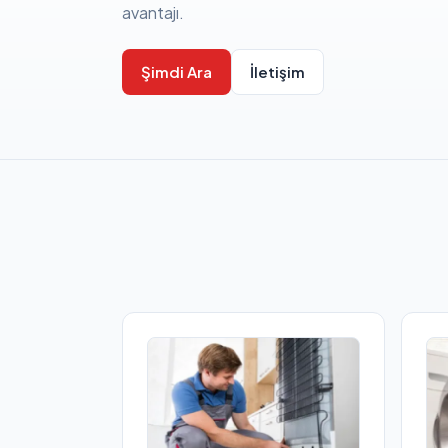
avantajı.
Şimdi Ara
İletişim