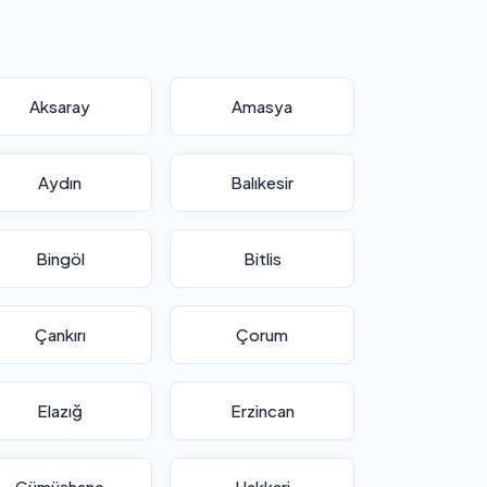
Aksaray
Amasya
Aydın
Balıkesir
Bingöl
Bitlis
Çankırı
Çorum
Elazığ
Erzincan
Gümüşhane
Hakkari