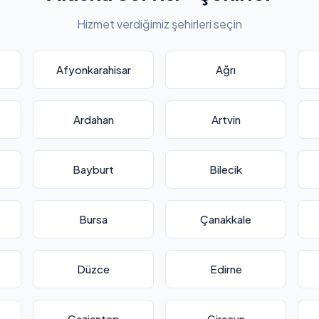
Hizmet verdiğimiz şehirleri seçin
Afyonkarahisar
Ağrı
Ardahan
Artvin
Bayburt
Bilecik
Bursa
Çanakkale
Düzce
Edirne
Gaziantep
Giresun