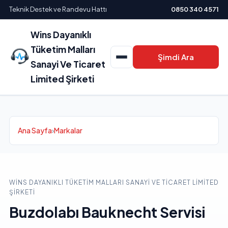
Teknik Destek ve Randevu Hattı
0850 340 4571
Wins Dayanıklı
Tüketim Malları
Şimdi Ara
Sanayi Ve Ticaret
Limited Şirketi
Ana Sayfa
›
Markalar
WINS DAYANIKLI TÜKETIM MALLARI SANAYI VE TICARET LIMITED
ŞIRKETI
Buzdolabı Bauknecht Servisi