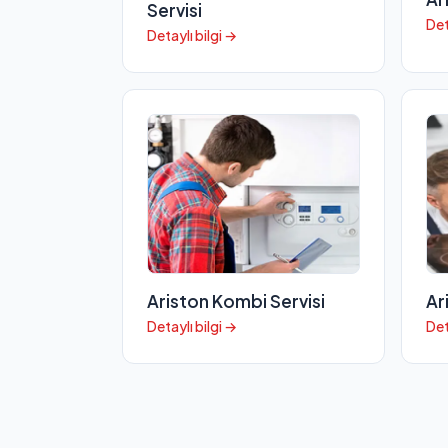
Servisi
Det
Detaylı bilgi →
Ariston Kombi Servisi
Ar
Detaylı bilgi →
Det