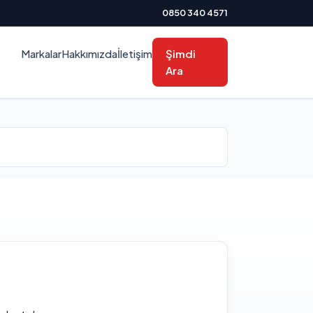
0850 340 4571
Markalar
Hakkımızda
İletişim
Şimdi
Ara