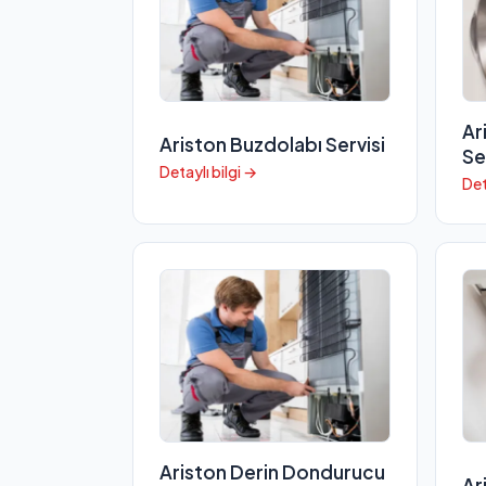
Ar
Ariston Buzdolabı Servisi
Se
Detaylı bilgi →
Det
Ariston Derin Dondurucu
Ar