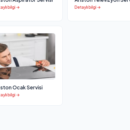
aylı bilgi →
Detaylı bilgi →
iston Ocak Servisi
aylı bilgi →