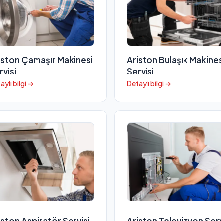
iston Çamaşır Makinesi
Ariston Bulaşık Makines
rvisi
Servisi
aylı bilgi →
Detaylı bilgi →
iston Aspiratör Servisi
Ariston Televizyon Serv