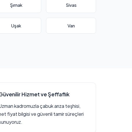
Şırnak
Sivas
Uşak
Van
Güvenilir Hizmet ve Şeffaflık
Uzman kadromuzla çabuk arıza teşhisi,
net fiyat bilgisi ve güvenli tamir süreçleri
sunuyoruz.