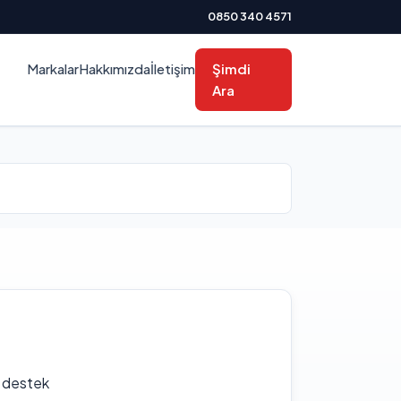
0850 340 4571
Markalar
Hakkımızda
İletişim
Şimdi
Ara
f destek