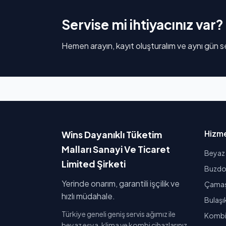
Servise mi ihtiyacınız var?
Hemen arayın, kayıt oluşturalım ve aynı gün se
Hizme
Wins Dayanıklı Tüketim
Malları Sanayi Ve Ticaret
Beyaz 
Limited Şirketi
Buzdol
Yerinde onarım, garantili işçilik ve
Çamaşı
hızlı müdahale.
Bulaşı
Türkiye geneli geniş servis ağımız ile
Kombi 
beyaz eşya, klima ve kombi cihazlarınız