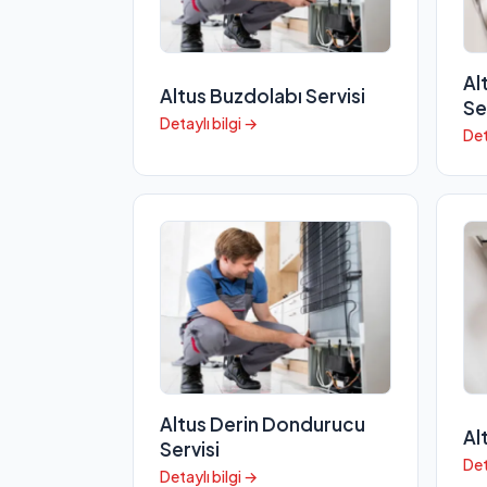
Al
Altus Buzdolabı Servisi
Se
Detaylı bilgi →
Det
Altus Derin Dondurucu
Al
Servisi
Det
Detaylı bilgi →