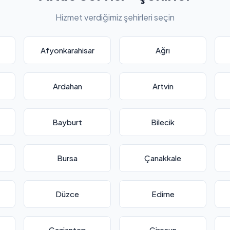
Hizmet verdiğimiz şehirleri seçin
Afyonkarahisar
Ağrı
Ardahan
Artvin
Bayburt
Bilecik
Bursa
Çanakkale
Düzce
Edirne
Gaziantep
Giresun