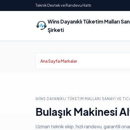
Teknik Destek ve Randevu Hattı
Wins Dayanıklı Tüketim Malları Sa
Şirketi
Ana Sayfa
›
Markalar
WINS DAYANIKLI TÜKETIM MALLARI SANAYI VE TIC
Bulaşık Makinesi Al
Uzman teknik ekip, hızlı randevu, garantili ona