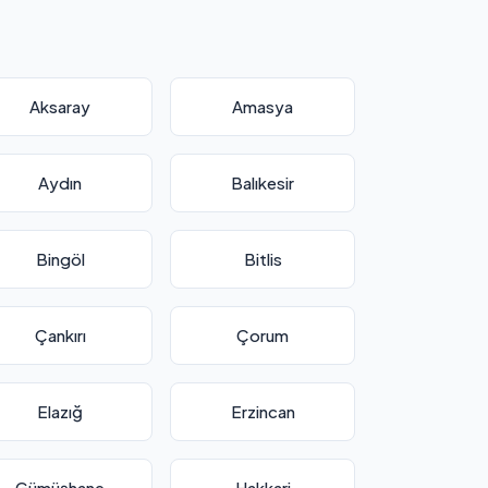
Aksaray
Amasya
Aydın
Balıkesir
Bingöl
Bitlis
Çankırı
Çorum
Elazığ
Erzincan
Gümüşhane
Hakkari