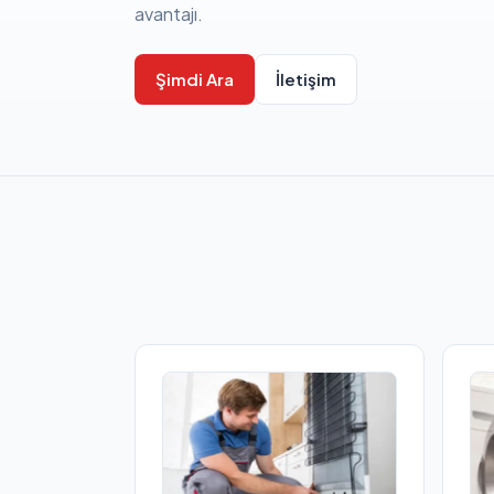
avantajı.
Şimdi Ara
İletişim