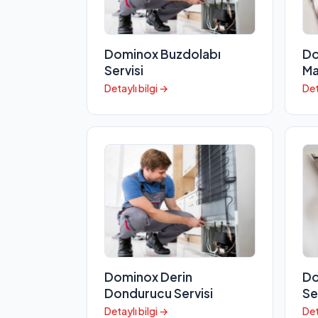
Dominox Buzdolabı
Do
Servisi
Ma
Detaylı bilgi →
Det
Dominox Derin
Do
Dondurucu Servisi
Se
Detaylı bilgi →
Det