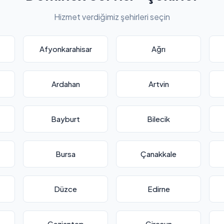
Hizmet verdiğimiz şehirleri seçin
Afyonkarahisar
Ağrı
Ardahan
Artvin
Bayburt
Bilecik
Bursa
Çanakkale
Düzce
Edirne
Gaziantep
Giresun