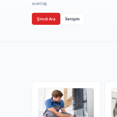
avantajı.
Şimdi Ara
İletişim