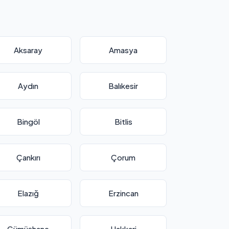
Aksaray
Amasya
Aydın
Balıkesir
Bingöl
Bitlis
Çankırı
Çorum
Elazığ
Erzincan
Gümüşhane
Hakkari