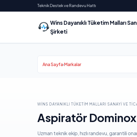
Teknik Destek ve Randevu Hattı
Wins Dayanıklı Tüketim Malları Sa
Şirketi
Ana Sayfa
›
Markalar
WINS DAYANIKLI TÜKETIM MALLARI SANAYI VE TIC
Aspiratör Dominox 
Uzman teknik ekip, hızlı randevu, garantili ona