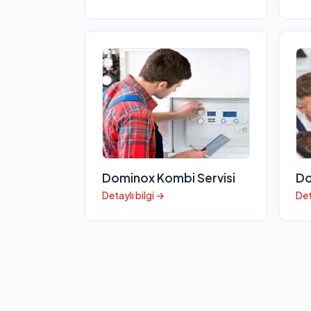
Dominox Kombi Servisi
Do
Detaylı bilgi →
Det