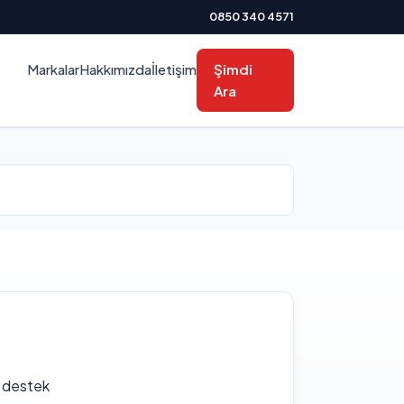
0850 340 4571
Markalar
Hakkımızda
İletişim
Şimdi
Ara
f destek