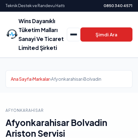
Teknik Destek ve Randevu Hattı
0850 340 4571
Wins Dayanıklı
Tüketim Malları
Şimdi Ara
Sanayi Ve Ticaret
Limited Şirketi
Ana Sayfa
›
Markalar
›
Afyonkarahisar
›
Bolvadin
AFYONKARAHISAR
Afyonkarahisar Bolvadin
Ariston Servisi