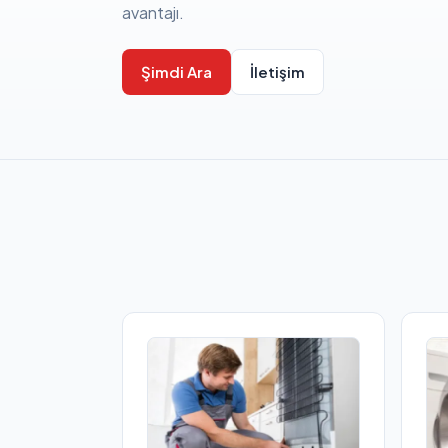
avantajı.
Şimdi Ara
İletişim