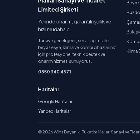
Malları Sanayi Ve Ticaret
Beyaz 
Limited Şirketi
Buzdol
Yerinde onarım, garantili işçilik ve
Çamaşı
hızlı müdahale.
Bulaşı
Türkiye geneli geniş servis ağımız ile
Kombi 
beyaz eşya, klima ve kombi cihazlarınız
Klima 
için profesyonel teknik destek ve
onarım hizmeti sunuyoruz.
0850 340 4571
Haritalar
Google Haritalar
Yandex Haritalar
© 2026 Wins Dayanıklı Tüketim Malları Sanayi Ve Ticaret 