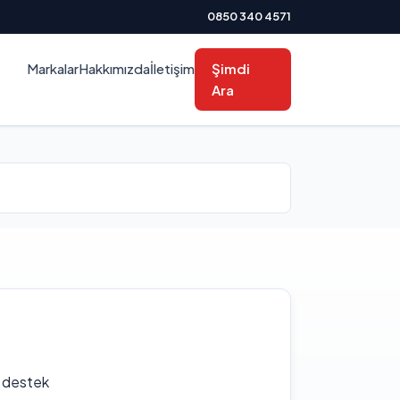
0850 340 4571
Markalar
Hakkımızda
İletişim
Şimdi
Ara
f destek