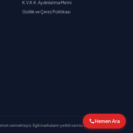
K.V.K.K. Aydınlatma Metni
Gizlilik ve Çerez Politikası
Hemen Ara
et vermekteyiz. İlgili markaların yetkili servisi değiliz.