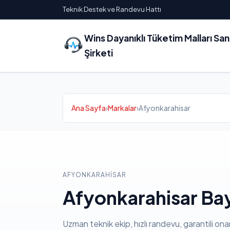
Teknik Destek ve Randevu Hattı
Wins Dayanıklı Tüketim Malları Sa
Şirketi
Ana Sayfa
›
Markalar
›
Afyonkarahisar
AFYONKARAHISAR
Afyonkarahisar Ba
Uzman teknik ekip, hızlı randevu, garantili ona