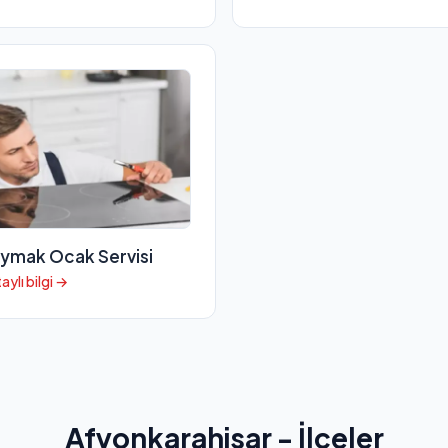
ymak Ocak Servisi
aylı bilgi →
Afyonkarahisar - İlçeler