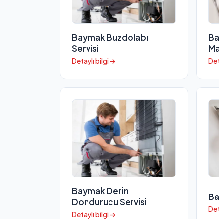
Baymak Buzdolabı
Ba
Servisi
Ma
Detaylı bilgi →
Det
Baymak Derin
Ba
Dondurucu Servisi
Det
Detaylı bilgi →