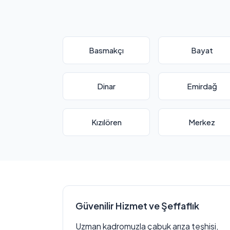
Basmakçı
Bayat
Dinar
Emirdağ
Kızılören
Merkez
Güvenilir Hizmet ve Şeffaflık
Uzman kadromuzla çabuk arıza teşhisi,