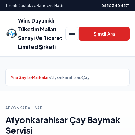
Teknik Destek ve Randevu Hattı
0850 340 4571
Wins Dayanıklı
Tüketim Malları
Şimdi Ara
Sanayi Ve Ticaret
Limited Şirketi
Ana Sayfa
›
Markalar
›
Afyonkarahisar
›
Çay
AFYONKARAHISAR
Afyonkarahisar Çay Baymak
Servisi