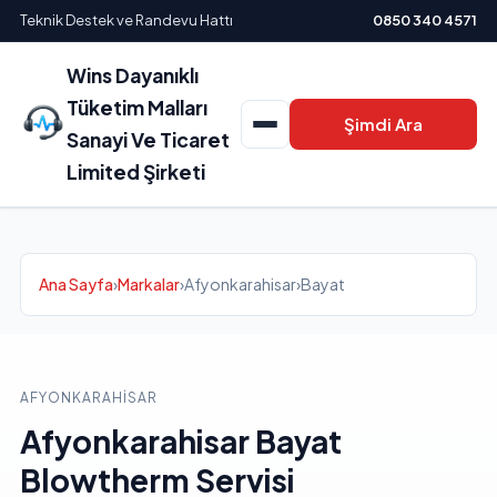
Teknik Destek ve Randevu Hattı
0850 340 4571
Wins Dayanıklı
Tüketim Malları
Şimdi Ara
Sanayi Ve Ticaret
Limited Şirketi
Ana Sayfa
›
Markalar
›
Afyonkarahisar
›
Bayat
AFYONKARAHISAR
Afyonkarahisar Bayat
Blowtherm Servisi