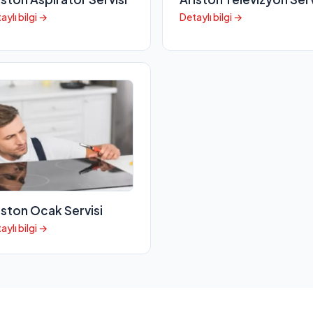
aylı bilgi →
Detaylı bilgi →
iston Ocak Servisi
aylı bilgi →