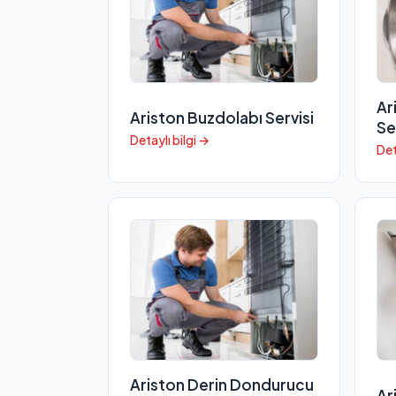
Ar
Ariston Buzdolabı Servisi
Se
Detaylı bilgi →
Det
Ariston Derin Dondurucu
Ar