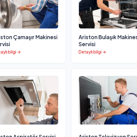
iston Çamaşır Makinesi
Ariston Bulaşık Makines
rvisi
Servisi
aylı bilgi →
Detaylı bilgi →
iston Aspiratör Servisi
Ariston Televizyon Serv