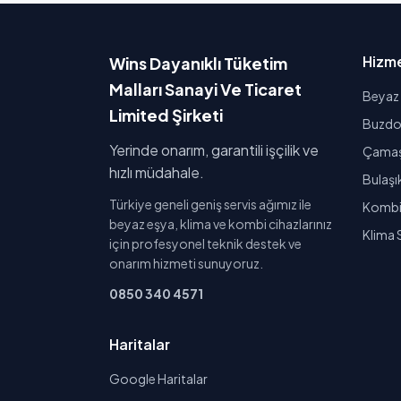
Hizme
Wins Dayanıklı Tüketim
Malları Sanayi Ve Ticaret
Beyaz 
Limited Şirketi
Buzdol
Yerinde onarım, garantili işçilik ve
Çamaşı
hızlı müdahale.
Bulaşı
Türkiye geneli geniş servis ağımız ile
Kombi 
beyaz eşya, klima ve kombi cihazlarınız
Klima 
için profesyonel teknik destek ve
onarım hizmeti sunuyoruz.
0850 340 4571
Haritalar
Google Haritalar