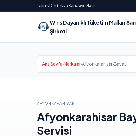
Teknik Destek ve Randevu Hattı
Wins Dayanıklı Tüketim Malları Sa
Şirketi
Ana Sayfa
›
Markalar
›
Afyonkarahisar
›
Bayat
AFYONKARAHISAR
Afyonkarahisar Bay
Servisi