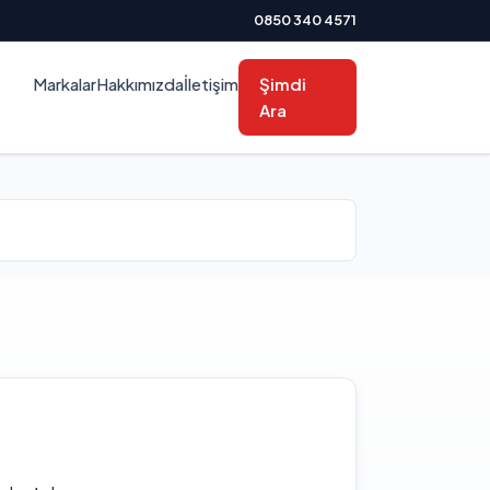
0850 340 4571
Markalar
Hakkımızda
İletişim
Şimdi
Ara