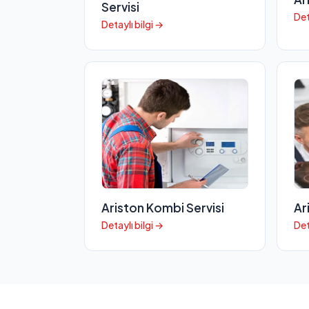
Servisi
Det
Detaylı bilgi →
Ariston Kombi Servisi
Ar
Detaylı bilgi →
Det