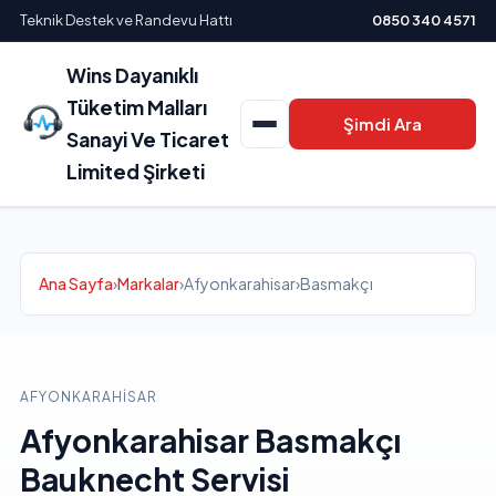
Teknik Destek ve Randevu Hattı
0850 340 4571
Wins Dayanıklı
Tüketim Malları
Şimdi Ara
Sanayi Ve Ticaret
Limited Şirketi
Ana Sayfa
›
Markalar
›
Afyonkarahisar
›
Basmakçı
AFYONKARAHISAR
Afyonkarahisar Basmakçı
Bauknecht Servisi